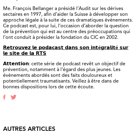
Me. François Bellanger a présidé l’Audit sur les dérives
sectaires en 1997, afin d’aider la Suisse à développer son
approche légale à la suite de ces dramatiques évènements.
Ce podcast est, pour lui, l’occasion d’aborder la question
de la prévention qui est au centre des préoccupations qui
l’ont conduit à présider la fondation du CIC en 2002.
𝗥𝗲𝘁𝗿𝗼𝘂𝘃𝗲𝘇 𝗹𝗲 𝗽𝗼𝗱𝗮𝗰𝗮𝘀𝘁 𝗱𝗮𝗻𝘀 𝘀𝗼𝗻 𝗶𝗻𝘁é𝗴𝗿𝗮𝗹𝗶𝘁é 𝘀𝘂𝗿
𝗹𝗲 𝘀𝗶𝘁𝗲 𝗱𝗲 𝗹𝗮 𝗥𝗧𝗦
𝗔𝘁𝘁𝗲𝗻𝘁𝗶𝗼𝗻: cette série de podcast revêt un objectif de
prévention, notamment à l’égard des plus jeunes. Les
évènements abordés sont des faits douloureux et
potentiellement traumatisants. Veillez à être dans de
bonnes dispositions lors de cette écoute.
AUTRES ARTICLES