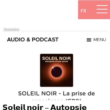
FR
Screenshot
𝗦𝗼𝗹𝗲𝗶𝗹 𝗻𝗼𝗶𝗿 – 𝗔𝘂𝘁𝗼𝗽𝘀𝗶𝗲