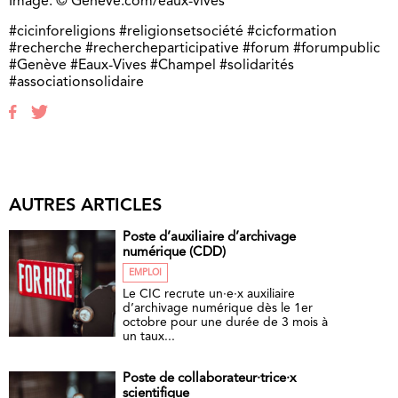
Image: © Genève.com/eaux-vives
#cicinforeligions #religionsetsociété #cicformation
#recherche #rechercheparticipative #forum #forumpublic
#Genève #Eaux-Vives #Champel #solidarités
#associationsolidaire
AUTRES ARTICLES
Poste d’auxiliaire d’archivage
numérique (CDD)
EMPLOI
Le CIC recrute un·e·x auxiliaire
d’archivage numérique dès le 1er
octobre pour une durée de 3 mois à
un taux...
Poste de collaborateur·trice·x
scientifique