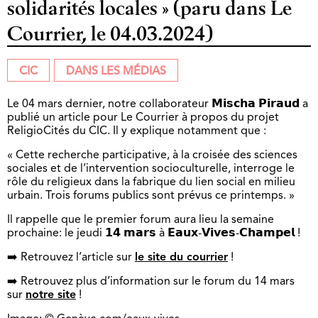
solidarités locales » (paru dans Le
Courrier, le 04.03.2024)
CIC
DANS LES MÉDIAS
Le 04 mars dernier, notre collaborateur 𝗠𝗶𝘀𝗰𝗵𝗮 𝗣𝗶𝗿𝗮𝘂𝗱 a
publié un article pour Le Courrier à propos du projet
ReligioCités du CIC. Il y explique notamment que :
« Cette recherche participative, à la croisée des sciences
sociales et de l’intervention socioculturelle, interroge le
rôle du religieux dans la fabrique du lien social en milieu
urbain. Trois forums publics sont prévus ce printemps. »
Il rappelle que le premier forum aura lieu la semaine
prochaine: le jeudi 𝟭𝟰 𝗺𝗮𝗿𝘀 à 𝗘𝗮𝘂𝘅-𝗩𝗶𝘃𝗲𝘀-𝗖𝗵𝗮𝗺𝗽𝗲𝗹 !
➡️ Retrouvez l’article sur
le site du courrier
!
➡️ Retrouvez plus d’information sur le forum du 14 mars
sur
notre site
!