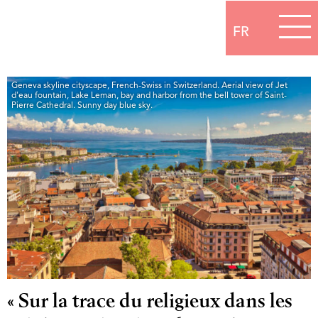
FR
Geneva skyline cityscape, French-Swiss in Switzerland. Aerial view of Jet
d'eau fountain, Lake Leman, bay and harbor from the bell tower of Saint-
Pierre Cathedral. Sunny day blue sky.
« Sur la trace du religieux dans les