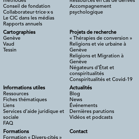
méthodes
Ressources en cas de dérives
Conseil de fondation
Accompagnement
Collaborateur·trice·x·s
psychologique
Le CIC dans les médias
Rapports annuels
Cartographies
Projets de recherche
Genève
« Thérapies de conversion »
Vaud
Religions et vie urbaine à
Tessin
Genève
Religions et Migration à
Genève
Négateurs d’État et
conspiritualités
Conspiritualités et Covid-19
Informations utiles
Actualités
Ressources
Blog
Fiches thématiques
News
Liens
Événements
Services d’aide juridique et
Dernières parutions
sociale
Vidéos et podcasts
FAQ
Formations
Contact
Formation « Divers-cités »