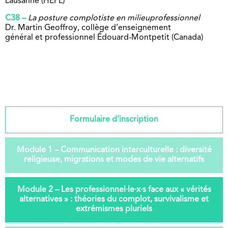
Lausanne (HEPL)
C38 –
La posture complotiste en milieu
professionnel
Dr. Martin Geoffroy, collège d’enseignement
général et professionnel Édouard-Montpetit
(Canada)
Formulaire d’inscription
Module 1 – Communication interculturelle : diversité
religieuse, migrations et modes de vie alternatifs
Module 2 – Les professionnel·le·x·s face aux « vérités
alternatives » : théories du complot, survivalisme et
extrémismes pluriels