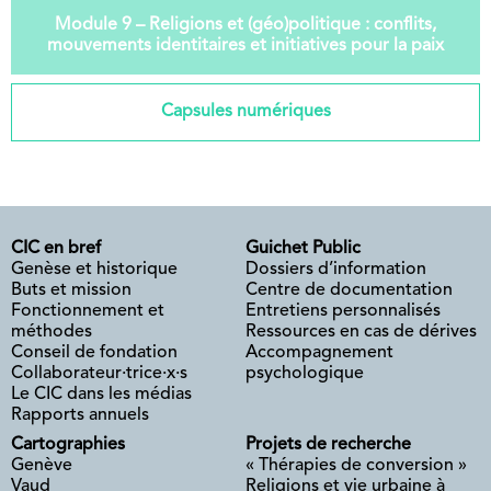
Module 9 – Religions et (géo)politique : conflits,
mouvements identitaires et initiatives pour la paix
Capsules numériques
CIC en bref
Guichet Public
Genèse et historique
Dossiers d’information
Buts et mission
Centre de documentation
Fonctionnement et
Entretiens personnalisés
méthodes
Ressources en cas de dérives
Conseil de fondation
Accompagnement
Collaborateur·trice·x·s
psychologique
Le CIC dans les médias
Rapports annuels
Cartographies
Projets de recherche
Genève
« Thérapies de conversion »
Vaud
Religions et vie urbaine à