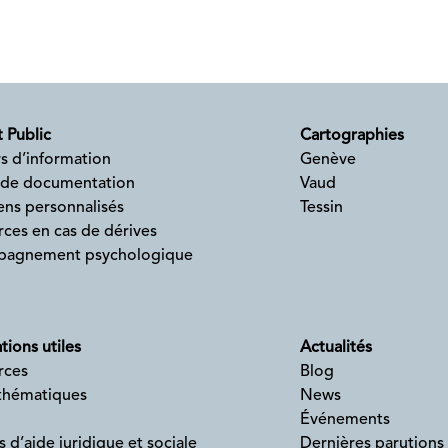
 Public
Cartographies
s d’information
Genève
 de documentation
Vaud
ens personnalisés
Tessin
ces en cas de dérives
agnement psychologique
tions utiles
Actualités
rces
Blog
 thématiques
News
Événements
s d’aide juridique et sociale
Dernières parutions