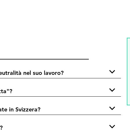
eutralità nel suo lavoro?
tta"?
ate in Svizzera?
?