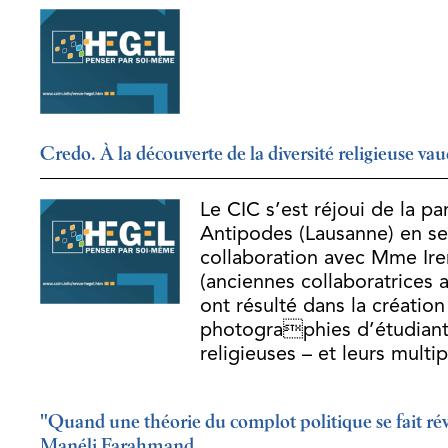
Credo. À la découverte de la diversité religieuse va
Le CIC s’est réjoui de la pa
Antipodes (Lausanne) en se
collaboration avec Mme Ir
(anciennes collaboratrices 
ont résulté dans la création
photographies d’étudiant-e
religieuses – et leurs multi
"Quand une théorie du complot politique se fait ré