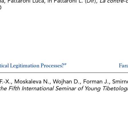
, Pattaroni Luca, in Pattaroni L. (Dir),
La contre-c
0
tical Legitimation Processes?”
Far
 F.-X., Moskaleva N., Wojhan D., Forman J., Smirn
 the
Fifth International Seminar of Young Tibetologi