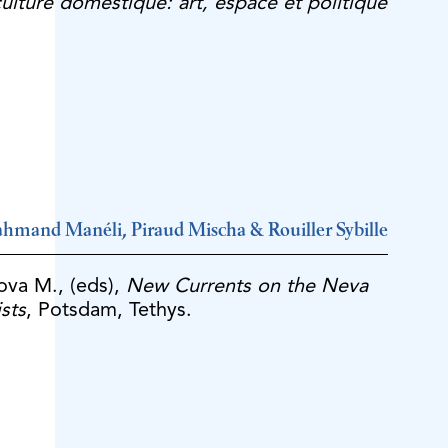
ulture domestique: art, espace et politique
ahmand Manéli, Piraud Mischa & Rouiller Sybille
ova M., (eds),
New Currents on the Neva
sts
, Potsdam, Tethys.