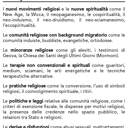
I
nuovi movimenti religiosi
e le
nuove spiritualità
come il
New Age, la Wicca, il neopaganesimo, le cospiritualità, il
neo-induismo, il neo-druidismo, il neo-sciamanesimo,
l’ecospiritualità.
Le
comunità religiose con background migratorio
come le
comunità induiste, buddiste, evangeliche, ortodosse.
Le
minoranze religiose
come gli aleviti, i testimoni di
Geova, la Chiesa dei Santi degli Ultimi Giorni (Mormoni).
Le
terapie non convenzionali e spirituali
come guaritori,
medium, sciamani, le arti energetiche e le tecniche
terapeutiche alternative.
Le
pratiche religiose
come la conversione, l’uso di simboli
religiosi, il coinvolgimento spirituale, i ritiri.
Le
politiche e leggi
relative alle comunità religiose, come i
criteri di esenzione fiscale, le dispense per motivi religiosi,
la presenza delle credenze nello spazio pubblico, le
relazioni tra Stato e religioni.
Le
derive e disfunzioni
come abusi sessuali, maltrattamenti,