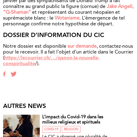
janvier par des sympathisants de Donald Trump a fait
connaître au grand public la figure (cornue) de
Jake Angeli,
“Q-Shaman”
et représentant du courant néopaïen et
suprémaciste blanc : le
Wotanisme
. L’émergence de tel
personnage confirme notre hypothèse de départ.
DOSSIER D’INFORMATION DU CIC
Notre dossier est disponible
sur demande
, contactez-nous
pour le recevoir. Il a fait l’objet d’un article dans le Courrier
(
https://lecourrier.ch/…/qanon-la-nouvelle-
conspiritualite
/).
AUTRES NEWS
L’impact du Covid-19 dans les
milieux religieux et spirituels
COVID-19
RELIGION
Le CIC a observé une pluralité de