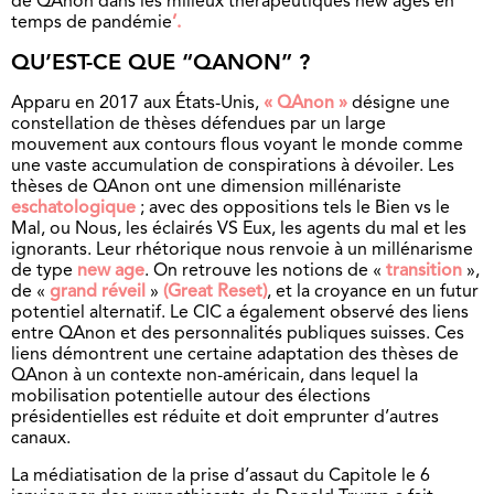
de QAnon dans les milieux thérapeutiques new ages en
temps de pandémie
’.
QU’EST-CE QUE “QANON” ?
Apparu en 2017 aux États-Unis,
« QAnon »
désigne une
constellation de thèses défendues par un large
mouvement aux contours flous voyant le monde comme
une vaste accumulation de conspirations à dévoiler. Les
thèses de
QAnon ont une dimension millénariste
eschatologique
; avec des oppositions tels le Bien vs le
Mal, ou Nous, les éclairés VS Eux, les agents du mal et les
ignorants. Leur rhétorique nous renvoie à un millénarisme
de type
new age
. On retrouve les notions de «
transition
»,
de «
grand réveil
»
(Great Reset)
, et la croyance en un futur
potentiel alternatif. Le CIC a également observé des liens
entre QAnon et des personnalités publiques suisses. Ces
liens démontrent une certaine adaptation des thèses de
QAnon à un contexte non-américain, dans lequel la
mobilisation potentielle autour des élections
présidentielles est réduite et
doit emprunter d’autres
canaux.
La médiatisation de la prise d’assaut du Capitole le 6