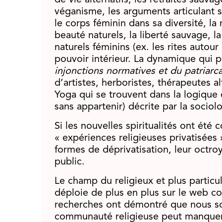
de vie alternatifs, les retraites sauvage
véganisme, les arguments articulant sa
le corps féminin dans sa diversité, la 
beauté naturels, la liberté sauvage, la
naturels féminins (ex. les rites autour 
pouvoir intérieur. La dynamique qui p
injonctions normatives et du patriarca
d’artistes, herboristes, thérapeutes a
Yoga qui se trouvent dans la logique
sans appartenir) décrite par la socio
Si les nouvelles spiritualités ont ét
« expériences religieuses privatisées 
formes de déprivatisation, leur octro
public.
Le champ du religieux et plus particu
déploie de plus en plus sur le web c
recherches ont démontré que nous so
communauté religieuse peut manquer de