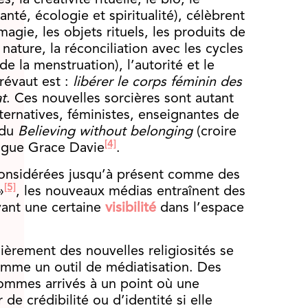
s, la créativité rituelle, le bio, le
nté, écologie et spiritualité), célèbrent
magie, les objets rituels, les produits de
 nature, la réconciliation avec les cycles
de la menstruation), l’autorité et le
révaut est :
libérer le corps féminin des
t
. Ces nouvelles sorcières sont autant
lternatives, féministes, enseignantes de
 du
Believing without belonging
(croire
[4]
logue Grace Davie
.
é considérées jusqu’à présent comme des
[5]
»
, les nouveaux médias entraînent des
yant une certaine
visibilité
dans l’espace
lièrement des nouvelles religiosités se
omme un outil de médiatisation. Des
mmes arrivés à un point où une
 crédibilité ou d’identité si elle