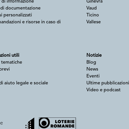
 di informazione
Ginevra
 di documentazione
Vaud
i personalizzati
Ticino
ndazioni e risorse in caso di
Vallese
ioni utili
Notizie
 tematiche
Blog
 brevi
News
Eventi
di aiuto legale e sociale
Ultime pubblicazion
Video e podcast