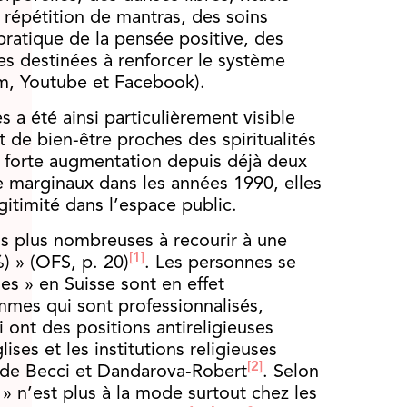
a répétition de mantras, des soins
 pratique de la pensée positive, des
ues destinées à renforcer le système
m, Youtube et Facebook).
s a été ainsi particulièrement visible
t de bien-être proches des spiritualités
en forte augmentation depuis déjà deux
e marginaux dans les années 1990, elles
égitimité dans l’espace public.
is plus nombreuses à recourir à une
[1]
) » (OFS, p. 20)
. Les personnes se
ses » en Suisse sont en effet
mmes qui sont professionnalisés,
 ont des positions antireligieuses
ses et les institutions religieuses
[2]
e de Becci et Dandarova-Robert
. Selon
» n’est plus à la mode surtout chez les