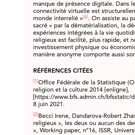
manque de présence digitale. Dans le 
connectivité virtuelle est structurell
[6]
monde interrelié »
. On assiste au p
sacré » par la dématérialisation, la dé
expériences intégrées à la vie quotid
religieux est facilité, plus rapide, et
investissement physique ou économiqu
manière anonyme comporte aussi son 
RÉFÉRENCES CITÉES
[1]
Office Fédérale de la Statistique (O
religion et la culture 2014 [enligne],
[https://www.bfs.admin.ch/bfsstatic/
8 juin 2021.
[2]
Becci Irene, Dandarova-Robert Zharg
religieux », les deux ou aucun des de
», Working paper, n°16, ISSR, Univers