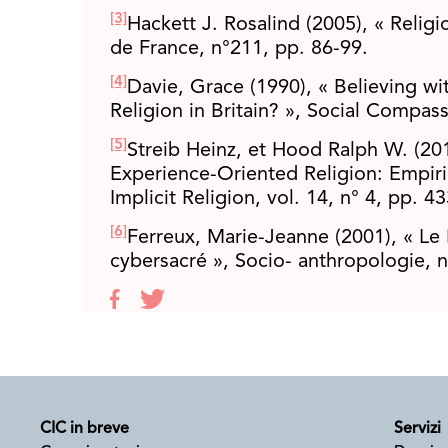
[3]
Hackett J. Rosalind (2005), « Religio
de France, n°211, pp. 86-99.
[4]
Davie, Grace (1990), « Believing wit
Religion in Britain? », Social Compass
[5]
Streib Heinz, et Hood Ralph W. (2011
Experience-Oriented Religion: Empiri
Implicit Religion, vol. 14, n° 4, pp. 4
[6]
Ferreux, Marie-Jeanne (2001), « 
cybersacré », Socio- anthropologie, n
CIC in breve
Servizi