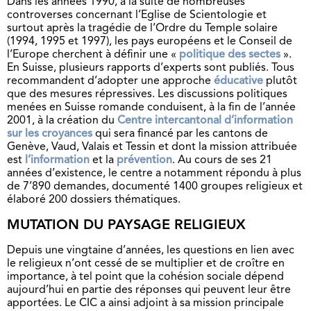
Dans les années 1990, à la suite de nombreuses
controverses concernant l’Eglise de Scientologie et
surtout après la tragédie de l’Ordre du Temple solaire
(1994, 1995 et 1997), les pays européens et le Conseil de
l’Europe cherchent à définir une «
politique des sectes
».
En Suisse, plusieurs rapports d’experts sont publiés. Tous
recommandent d’adopter une approche
éducative
plutôt
que des mesures répressives. Les discussions politiques
menées en Suisse romande conduisent, à la fin de l’année
2001, à la création du
Centre intercantonal d’information
sur les croyances
qui sera financé par les cantons de
Genève, Vaud, Valais et Tessin et dont la mission attribuée
est
l’information
et la
prévention
. Au cours de ses 21
années d’existence, le centre a notamment répondu à plus
de 7’890 demandes, documenté 1400 groupes religieux et
élaboré 200 dossiers thématiques.
MUTATION DU PAYSAGE RELIGIEUX
Depuis une vingtaine d’années, les questions en lien avec
le religieux n’ont cessé de se multiplier et de croître en
importance, à tel point que la cohésion sociale dépend
aujourd’hui en partie des réponses qui peuvent leur être
apportées. Le CIC a ainsi adjoint à sa mission principale