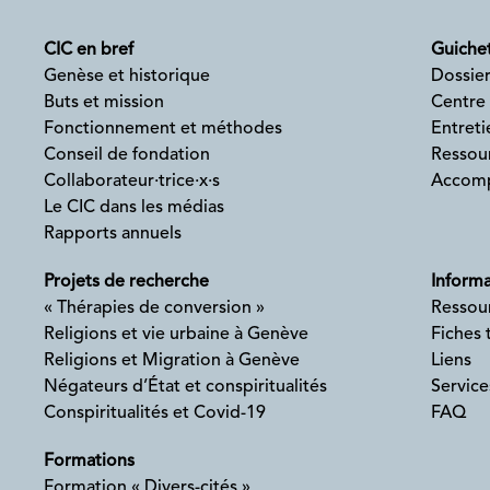
CIC en bref
Guichet
Genèse et historique
Dossier
Buts et mission
Centre
Fonctionnement et méthodes
Entreti
Conseil de fondation
Ressour
Collaborateur·trice·x·s
Accomp
Le CIC dans les médias
Rapports annuels
Projets de recherche
Informa
« Thérapies de conversion »
Ressou
Religions et vie urbaine à Genève
Fiches
Religions et Migration à Genève
Liens
Négateurs d’État et conspiritualités
Service
Conspiritualités et Covid-19
FAQ
Formations
Formation « Divers-cités »