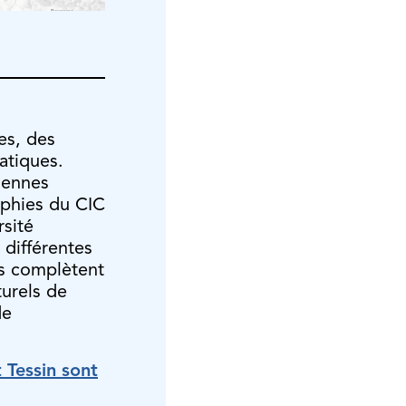
es, des
atiques.
ciennes
aphies du CIC
rsité
 différentes
es complètent
turels de
de
 Tessin sont