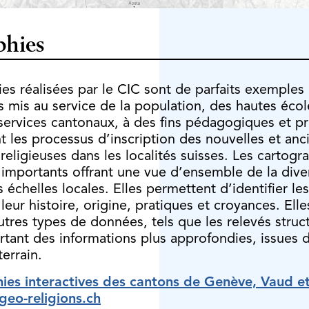
phies
es réalisées par le CIC sont de parfaits exemples
s mis au service de la population, des hautes écol
services cantonaux, à des fins pédagogiques et pr
t les processus d’inscription des nouvelles et an
eligieuses dans les localités suisses. Les cartogr
 importants offrant une vue d’ensemble de la dive
s échelles locales. Elles permettent d’identifier les
eur histoire, origine, pratiques et croyances. Ell
autres types de données, tels que les relevés struc
rtant des informations plus approfondies, issues 
errain.
ies interactives des cantons de Genève, Vaud et
 geo-religions.ch