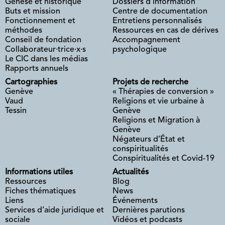
Genèse et historique
Dossiers d’information
Buts et mission
Centre de documentation
Fonctionnement et
Entretiens personnalisés
méthodes
Ressources en cas de dérives
Conseil de fondation
Accompagnement
Collaborateur·trice·x·s
psychologique
Le CIC dans les médias
Rapports annuels
Cartographies
Projets de recherche
Genève
« Thérapies de conversion »
Vaud
Religions et vie urbaine à
Tessin
Genève
Religions et Migration à
Genève
Négateurs d’État et
conspiritualités
Conspiritualités et Covid-19
Informations utiles
Actualités
Ressources
Blog
Fiches thématiques
News
Liens
Événements
Services d’aide juridique et
Dernières parutions
sociale
Vidéos et podcasts