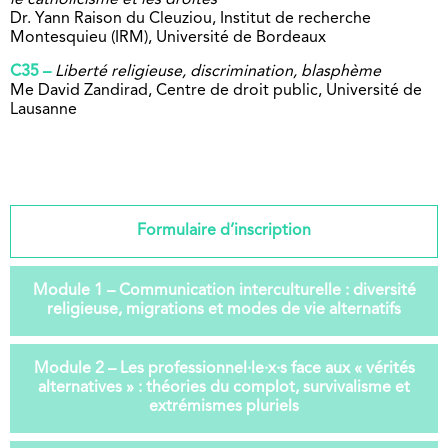
le catholicisme et les droites
Dr. Yann Raison du Cleuziou, Institut de recherche
Montesquieu (IRM), Université de Bordeaux
C35 –
Liberté religieuse, discrimination, blasphème
Me David Zandirad, Centre de droit public, Université de
Lausanne
Formulaire d’inscription
Module 1 – Communication interculturelle : diversité
religieuse, migrations et modes de vie alternatifs
Module 2 – Les professionnel·le·x·s face aux « vérités
alternatives » : théories du complot, survivalisme et
extrémismes pluriels