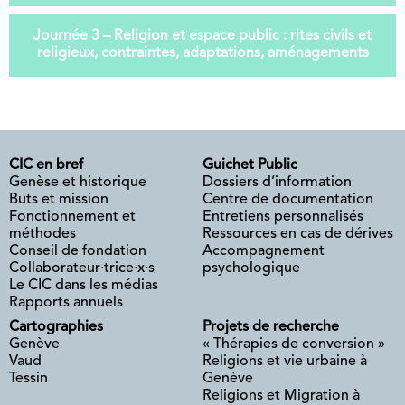
Journée 3 – Religion et espace public : rites civils et
religieux, contraintes, adaptations, aménagements
CIC en bref
Guichet Public
Genèse et historique
Dossiers d’information
Buts et mission
Centre de documentation
Fonctionnement et
Entretiens personnalisés
méthodes
Ressources en cas de dérives
Conseil de fondation
Accompagnement
Collaborateur·trice·x·s
psychologique
Le CIC dans les médias
Rapports annuels
Cartographies
Projets de recherche
Genève
« Thérapies de conversion »
Vaud
Religions et vie urbaine à
Tessin
Genève
Religions et Migration à