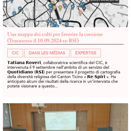
Una mappa dei culti per favorire la coesione
(Trasmesso il 10.09.2024 su RSI)
CIC
DANS LES MÉDIAS
EXPERTISE
𝗧𝗮𝘁𝗶𝗮𝗻𝗮 𝗥𝗼𝘃𝗲𝗿𝗶, collaboratrice scientifica del CIC, è
intervenuta il 9 settembre nell’ambito di un servizio del
𝗤𝘂𝗼𝘁𝗶𝗱𝗶𝗮𝗻𝗼 (𝗥𝗦𝗜) per presentare il progetto di cartografia
della diversità religiosa del Canton Ticino « 𝗥𝗲:𝗦𝗽𝗶𝗿𝗶 ». Ha
anticipato alcuni dei risultati della ricerca in un’intervista che
potete visionare a questo...