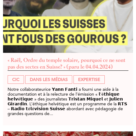
« Raël, Ordre du temple solaire, pourquoi ce ne sont
pas des sectes en Suisse? » (paru le 04.04.2024)
CIC
DANS LES MÉDIAS
EXPERTISE
Notre collaborateurice 𝗬𝗮𝗻𝗻 𝗙𝗮𝗻𝘁𝗶 a fourni une aide à la
documentation et à la relecture de l’émission « 𝗹’é𝘁𝗵𝗶𝗾𝘂𝗲
𝗵𝗲𝗹𝘃é𝘁𝗶𝗾𝘂𝗲 » des journalistes 𝗧𝗿𝗶𝘀𝘁𝗮𝗻 𝗠𝗶𝗾𝘂𝗲𝗹 et 𝗝𝘂𝗹𝗶𝗲𝗻
𝗚𝗶𝗿𝗮𝗿𝗱𝗶𝗻. L’éthique helvétique est un programme de la 𝗥𝗧𝗦
– 𝗥𝗮𝗱𝗶𝗼 𝘁é𝗹é𝘃𝗶𝘀𝗶𝗼𝗻 𝗦𝘂𝗶𝘀𝘀𝗲 abordant avec pédagogie de
grandes questions de...