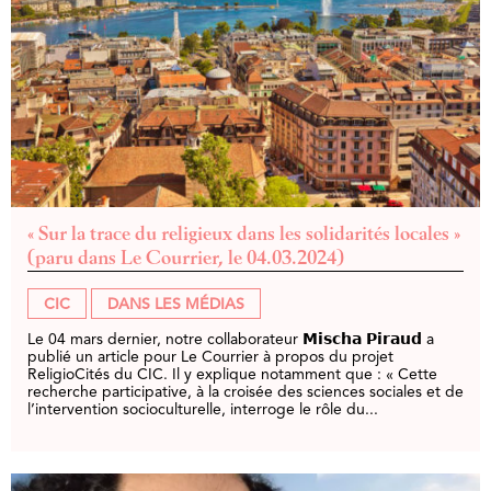
« Sur la trace du religieux dans les solidarités locales »
(paru dans Le Courrier, le 04.03.2024)
CIC
DANS LES MÉDIAS
Le 04 mars dernier, notre collaborateur 𝗠𝗶𝘀𝗰𝗵𝗮 𝗣𝗶𝗿𝗮𝘂𝗱 a
publié un article pour Le Courrier à propos du projet
ReligioCités du CIC. Il y explique notamment que : « Cette
recherche participative, à la croisée des sciences sociales et de
l’intervention socioculturelle, interroge le rôle du...