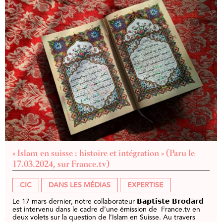
« Islam en suisse : histoire et intégration » (Paru le
17.03.2024, sur France.tv)
CIC
DANS LES MÉDIAS
EXPERTISE
Le 17 mars dernier, notre collaborateur 𝗕𝗮𝗽𝘁𝗶𝘀𝘁𝗲 𝗕𝗿𝗼𝗱𝗮𝗿𝗱
est intervenu dans le cadre d’une émission de France.tv en
deux volets sur la question de l’Islam en Suisse. Au travers