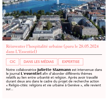
Réinventer l’hospitalité urbaine (paru le 28.05.2024
dans L’Essentiel)
CIC
DANS LES MÉDIAS
EXPERTISE
Notre collaboratrice 𝗝𝘂𝗹𝗶𝗲𝘁𝘁𝗲 𝗦𝗹𝗮𝘇𝗺𝗮𝗻𝗻 est intervenue dans
le journal 𝗟’𝗲𝘀𝘀𝗲𝗻𝘁𝗶𝗲𝗹 afin d’aborder différents thèmes
relatifs au lien entre urbanité et religion. Après avoir travaillé
durant deux ans dans le cadre du projet de recherche action
« Religio-cités: religions et vie urbaine à Genève », elle revient
sur...