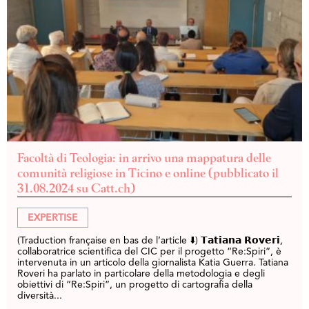
Facoltà di Teologia: in arrivo una mappatura delle
comunità religiose in Ticino e online (pubblicato il
31.08.2024 su Catt.ch)
EXPERTISE
(Traduction française en bas de l’article ⬇️) 𝗧𝗮𝘁𝗶𝗮𝗻𝗮 𝗥𝗼𝘃𝗲𝗿𝗶,
collaboratrice scientifica del CIC per il progetto “Re:Spiri”, è
intervenuta in un articolo della giornalista Katia Guerra. Tatiana
Roveri ha parlato in particolare della metodologia e degli
obiettivi di “Re:Spiri”, un progetto di cartografia della
diversità...