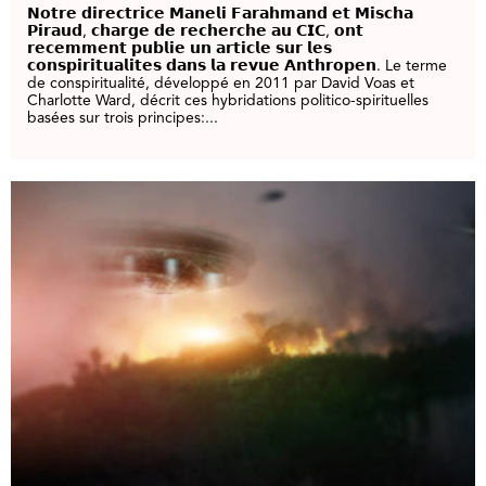
𝗡𝗼𝘁𝗿𝗲 𝗱𝗶𝗿𝗲𝗰𝘁𝗿𝗶𝗰𝗲 𝗠𝗮𝗻𝗲𝗹𝗶 𝗙𝗮𝗿𝗮𝗵𝗺𝗮𝗻𝗱 𝗲𝘁 𝗠𝗶𝘀𝗰𝗵𝗮
𝗣𝗶𝗿𝗮𝘂𝗱, 𝗰𝗵𝗮𝗿𝗴𝗲 𝗱𝗲 𝗿𝗲𝗰𝗵𝗲𝗿𝗰𝗵𝗲 𝗮𝘂 𝗖𝗜𝗖, 𝗼𝗻𝘁
𝗿𝗲𝗰𝗲𝗺𝗺𝗲𝗻𝘁 𝗽𝘂𝗯𝗹𝗶𝗲 𝘂𝗻 𝗮𝗿𝘁𝗶𝗰𝗹𝗲 𝘀𝘂𝗿 𝗹𝗲𝘀
𝗰𝗼𝗻𝘀𝗽𝗶𝗿𝗶𝘁𝘂𝗮𝗹𝗶𝘁𝗲𝘀 𝗱𝗮𝗻𝘀 𝗹𝗮 𝗿𝗲𝘃𝘂𝗲 𝗔𝗻𝘁𝗵𝗿𝗼𝗽𝗲𝗻. Le terme
de conspiritualité, développé en 2011 par David Voas et
Charlotte Ward, décrit ces hybridations politico-spirituelles
basées sur trois principes:...