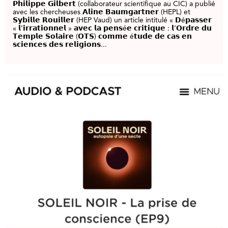
𝗣𝗵𝗶𝗹𝗶𝗽𝗽𝗲 𝗚𝗶𝗹𝗯𝗲𝗿𝘁 (collaborateur scientifique au CIC) a publié
avec les chercheuses 𝗔𝗹𝗶𝗻𝗲 𝗕𝗮𝘂𝗺𝗴𝗮𝗿𝘁𝗻𝗲𝗿 (HEPL) et
𝗦𝘆𝗯𝗶𝗹𝗹𝗲 𝗥𝗼𝘂𝗶𝗹𝗹𝗲𝗿 (HEP Vaud) un article intitulé « 𝗗é𝗽𝗮𝘀𝘀𝗲𝗿
« 𝗹’𝗶𝗿𝗿𝗮𝘁𝗶𝗼𝗻𝗻𝗲𝗹 » 𝗮𝘃𝗲𝗰 𝗹𝗮 𝗽𝗲𝗻𝘀é𝗲 𝗰𝗿𝗶𝘁𝗶𝗾𝘂𝗲 : 𝗹’𝗢𝗿𝗱𝗿𝗲 𝗱𝘂
𝗧𝗲𝗺𝗽𝗹𝗲 𝗦𝗼𝗹𝗮𝗶𝗿𝗲 (𝗢𝗧𝗦) 𝗰𝗼𝗺𝗺𝗲 é𝘁𝘂𝗱𝗲 𝗱𝗲 𝗰𝗮𝘀 𝗲𝗻
𝘀𝗰𝗶𝗲𝗻𝗰𝗲𝘀 𝗱𝗲𝘀 𝗿𝗲𝗹𝗶𝗴𝗶𝗼𝗻𝘀...