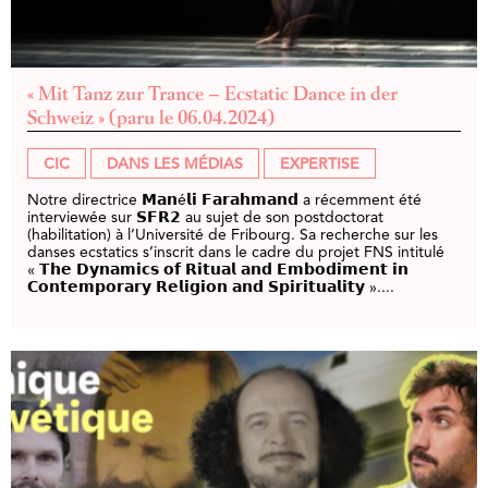
« Mit Tanz zur Trance – Ecstatic Dance in der
Schweiz » (paru le 06.04.2024)
CIC
DANS LES MÉDIAS
EXPERTISE
Notre directrice 𝗠𝗮𝗻é𝗹𝗶 𝗙𝗮𝗿𝗮𝗵𝗺𝗮𝗻𝗱 a récemment été
interviewée sur 𝗦𝗙𝗥𝟮 au sujet de son postdoctorat
(habilitation) à l’Université de Fribourg. Sa recherche sur les
danses ecstatics s’inscrit dans le cadre du projet FNS intitulé
« 𝗧𝗵𝗲 𝗗𝘆𝗻𝗮𝗺𝗶𝗰𝘀 𝗼𝗳 𝗥𝗶𝘁𝘂𝗮𝗹 𝗮𝗻𝗱 𝗘𝗺𝗯𝗼𝗱𝗶𝗺𝗲𝗻𝘁 𝗶𝗻
𝗖𝗼𝗻𝘁𝗲𝗺𝗽𝗼𝗿𝗮𝗿𝘆 𝗥𝗲𝗹𝗶𝗴𝗶𝗼𝗻 𝗮𝗻𝗱 𝗦𝗽𝗶𝗿𝗶𝘁𝘂𝗮𝗹𝗶𝘁𝘆 »....