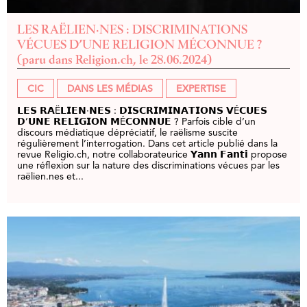
LES RAËLIEN·NES : DISCRIMINATIONS
VÉCUES D’UNE RELIGION MÉCONNUE ?
(paru dans Religion.ch, le 28.06.2024)
CIC
DANS LES MÉDIAS
EXPERTISE
𝗟𝗘𝗦 𝗥𝗔Ë𝗟𝗜𝗘𝗡·𝗡𝗘𝗦 : 𝗗𝗜𝗦𝗖𝗥𝗜𝗠𝗜𝗡𝗔𝗧𝗜𝗢𝗡𝗦 𝗩É𝗖𝗨𝗘𝗦
𝗗’𝗨𝗡𝗘 𝗥𝗘𝗟𝗜𝗚𝗜𝗢𝗡 𝗠É𝗖𝗢𝗡𝗡𝗨𝗘 ? Parfois cible d’un
discours médiatique dépréciatif, le raëlisme suscite
régulièrement l’interrogation. Dans cet article publié dans la
revue Religio.ch, notre collaborateurice 𝗬𝗮𝗻𝗻 𝗙𝗮𝗻𝘁𝗶 propose
une réflexion sur la nature des discriminations vécues par les
raëlien.nes et...