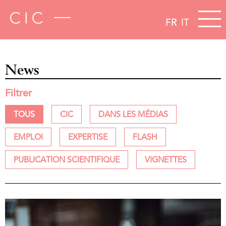
FR
IT
News
Filtrer
TOUS
CIC
DANS LES MÉDIAS
EMPLOI
EXPERTISE
FLASH
PUBLICATION SCIENTIFIQUE
VIGNETTES