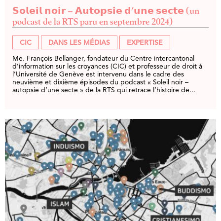
𝗦𝗼𝗹𝗲𝗶𝗹 𝗻𝗼𝗶𝗿 – 𝗔𝘂𝘁𝗼𝗽𝘀𝗶𝗲 𝗱’𝘂𝗻𝗲 𝘀𝗲𝗰𝘁𝗲 (un
podcast de la RTS paru en septembre 2024)
CIC
DANS LES MÉDIAS
EXPERTISE
Me. François Bellanger, fondateur du Centre intercantonal
d’information sur les croyances (CIC) et professeur de droit à
l’Université de Genève est intervenu dans le cadre des
neuvième et dixième épisodes du podcast « Soleil noir –
autopsie d’une secte » de la RTS qui retrace l’histoire de...