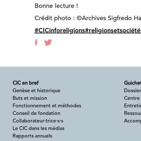
Bonne lecture !
Crédit photo : ©Archives Sigfredo H
#CICinforeligions
#religionsetsociété
CIC en bref
Guichet
Genèse et historique
Dossier
Buts et mission
Centre
Fonctionnement et méthodes
Entreti
Conseil de fondation
Ressour
Collaborateur·trice·x·s
Accomp
Le CIC dans les médias
Rapports annuels