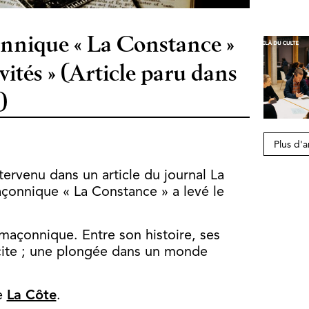
onnique « La Constance »
tivités » (Article paru dans
)
Plus d'a
 est intervenu dans un article du journal La
açonnique « La Constance » a levé le
 maçonnique. Entre son histoire, ses
scite ; une plongée dans un monde
de
La Côte
.