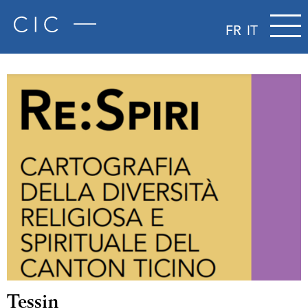
FR
IT
Tessin