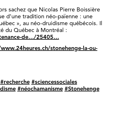
ors sachez que Nicolas Pierre Boissière
que d’une tradition néo-païenne : une
ébec », au néo-druidisme québécois. Il
ité du Québec à Montréal :
utenance-de…/25405…
//www.24heures.ch/stonehenge-la-ou-
#recherche
#sciencessociales
idisme
#néochamanisme
#Stonehenge