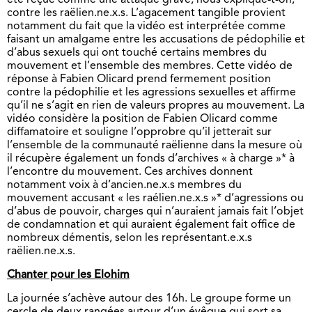
été reçue comme une attaque grave, nous explique-t-on,
contre les raëlien.ne.x.s. L’agacement tangible provient
notamment du fait que la vidéo est interprétée comme
faisant un amalgame entre les accusations de pédophilie et
d’abus sexuels qui ont touché certains membres du
mouvement et l’ensemble des membres. Cette vidéo de
réponse à Fabien Olicard prend fermement position
contre la pédophilie et les agressions sexuelles et affirme
qu’il ne s’agit en rien de valeurs propres au mouvement. La
vidéo considère la position de Fabien Olicard comme
diffamatoire et souligne l’opprobre qu’il jetterait sur
l’ensemble de la communauté raëlienne dans la mesure où
il récupère également un fonds d’archives « à charge »* à
l’encontre du mouvement. Ces archives donnent
notamment voix à d’ancien.ne.x.s membres du
mouvement accusant « les raélien.ne.x.s »* d’agressions ou
d’abus de pouvoir, charges qui n’auraient jamais fait l’objet
de condamnation et qui auraient également fait office de
nombreux démentis, selon les représentant.e.x.s
raëlien.ne.x.s.
Chanter pour les Elohim
La journée s’achève autour des 16h. Le groupe forme un