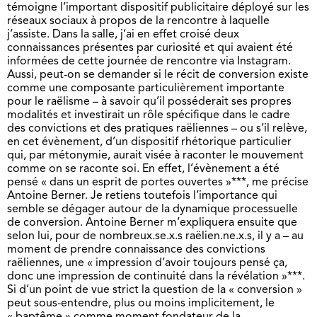
témoigne l’important dispositif publicitaire déployé sur les
réseaux sociaux à propos de la rencontre à laquelle
j’assiste. Dans la salle, j’ai en effet croisé deux
connaissances présentes par curiosité et qui avaient été
informées de cette journée de rencontre via Instagram.
Aussi, peut-on se demander si le récit de conversion existe
comme une composante particulièrement importante
pour le raëlisme – à savoir qu’il posséderait ses propres
modalités et investirait un rôle spécifique dans le cadre
des convictions et des pratiques raëliennes – ou s’il relève,
en cet évènement, d’un dispositif rhétorique particulier
qui, par métonymie, aurait visée à raconter le mouvement
comme on se raconte soi. En effet, l’évènement a été
pensé « dans un esprit de portes ouvertes »***, me précise
Antoine Berner. Je retiens toutefois l’importance qui
semble se dégager autour de la dynamique processuelle
de conversion. Antoine Berner m’expliquera ensuite que
selon lui, pour de nombreux.se.x.s raëlien.ne.x.s, il y a – au
moment de prendre connaissance des convictions
raëliennes, une « impression d’avoir toujours pensé ça,
donc une impression de continuité dans la révélation »***.
Si d’un point de vue strict la question de la « conversion »
peut sous-entendre, plus ou moins implicitement, le