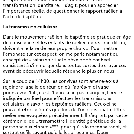
« baptême » comme moment fondateur de la
transformation identitaire, il s’agit, pour en apprécier
l’importance réelle, de questionner le rapport raëlien à
l’acte du baptême.
La transmission cellulaire
Dans le mouvement raëlien, le baptême se pratique en âge
de conscience et les enfants de raëlien.ne.x.s , me dit-on,
doivent « le faire de leur propre choix ». Pour mettre
l’emphase sur cet aspect, on me parle notamment du
concept de « safari spirituel » développé par Raël
consistant à s’immerger dans toutes sortes de croyances
avant de découvrir laquelle résonne le plus en nous.
Sur le coup de 14h30, les convives sont amené·e·x·s à
rejoindre la salle de réunion où l’après-midi va se
poursuivre. 15h, c’est l’heure à ne pas manquer, l’heure
indiquée par Raël pour effectuer les transmissions
cellulaires, à savoir les baptêmes raëliens. Ceux-ci ne
peuvent être célébrés que lors de l’une des quatre fêtes
raëliennes évoquées précédemment. Il s’agirait, par cette
cérémonie, de « transmettre l’identité génétique de la
personne aux Elohim »***, pour qu’ils la reconnaissent, et
surtout qu’ils savent qu’elle les a reconnus. Deux