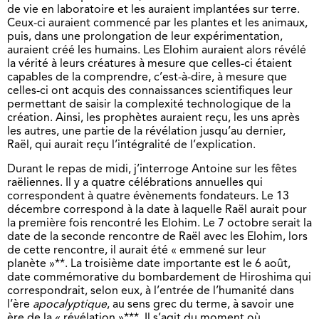
de vie en laboratoire et les auraient implantées sur terre.
Ceux-ci auraient commencé par les plantes et les animaux,
puis, dans une prolongation de leur expérimentation,
auraient créé les humains. Les Elohim auraient alors révélé
la vérité à leurs créatures à mesure que celles-ci étaient
capables de la comprendre, c’est-à-dire, à mesure que
celles-ci ont acquis des connaissances scientifiques leur
permettant de saisir la complexité technologique de la
création. Ainsi, les prophètes auraient reçu, les uns après
les autres, une partie de la révélation jusqu’au dernier,
Raël, qui aurait reçu l’intégralité de l’explication.
Durant le repas de midi, j’interroge Antoine sur les fêtes
raëliennes. Il y a quatre célébrations annuelles qui
correspondent à quatre évènements fondateurs. Le 13
décembre correspond à la date à laquelle Raël aurait pour
la première fois rencontré les Elohim. Le 7 octobre serait la
date de la seconde rencontre de Raël avec les Elohim, lors
de cette rencontre, il aurait été « emmené sur leur
planète »**. La troisième date importante est le 6 août,
date commémorative du bombardement de Hiroshima qui
correspondrait, selon eux, à l’entrée de l’humanité dans
l’ère
apocalyptique
, au sens grec du terme, à savoir une
ère de la « révélation »***. Il s’agit du moment où