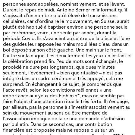
personnes sont appelées, nominativement, et se lèvent.
Durant le repas de midi, Antoine Berner m’informait qu’il
s’agissait d’un nombre plutôt élevé de transmissions
cellulaires, car d’ordinaire le mouvement, en Suisse, aurait
plutôt été habitué à baptiser environ une personne seule
par cérémonie, voire, une seule par année, durant la
période Covid. Ils s’avancent au centre de la pièce et l’une
des guides leur appose les mains mouillées d’eau dans un
bol déposé sur son côté gauche. Une main sur le front,
l’autre sur la nuque. Les deux ferment les yeux un instant et
la célébration prend fin. Peu de mots sont échangés, le
procédé ne dure pas longtemps, quelques minutes
seulement, l’évènement – bien que ritualisé – n’est pas
intégré dans un cadre cérémoniel très appuyé, cela me
surprend. En échangeant à ce sujet, je comprends que
l’acte revêt, selon les convictions raëliennes « une
importance aux yeux des Elohim »*, mais ne semble pas
faire l’objet d’une attention rituelle très forte. Il n’engage,
par ailleurs, pas la personne à s’investir associativement au
sein du mouvement au sens où être membre de
l’association implique de faire une demande d’adhésion
par bulletin. Dans ce second cas, une contribution
financière est proposée mais ne repose plus sur un