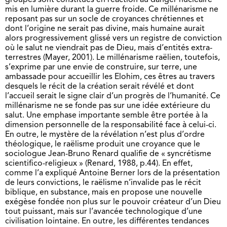
groupes sont constitués en réaction au danger nucléaire
mis en lumière durant la guerre froide. Ce millénarisme ne
reposant pas sur un socle de croyances chrétiennes et
dont l’origine ne serait pas divine, mais humaine aurait
alors progressivement glissé vers un registre de conviction
où le salut ne viendrait pas de Dieu, mais d’entités extra-
terrestres (Mayer, 2001). Le millénarisme raëlien, toutefois,
s’exprime par une envie de construire, sur terre, une
ambassade pour accueillir les Elohim, ces êtres au travers
desquels le récit de la création serait révélé et dont
l’accueil serait le signe clair d’un progrès de l’humanité. Ce
millénarisme ne se fonde pas sur une idée extérieure du
salut. Une emphase importante semble être portée à la
dimension personnelle de la responsabilité face à celui-ci.
En outre, le mystère de la révélation n’est plus d’ordre
théologique, le raëlisme produit une croyance que le
sociologue Jean-Bruno Renard qualifie de « syncrétisme
scientifico-religieux » (Renard, 1988, p.44). En effet,
comme l’a expliqué Antoine Berner lors de la présentation
de leurs convictions, le raëlisme n’invalide pas le récit
biblique, en substance, mais en propose une nouvelle
exégèse fondée non plus sur le pouvoir créateur d’un Dieu
tout puissant, mais sur l’avancée technologique d’une
civilisation lointaine. En outre, les différentes tendances