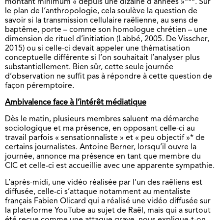
montant minimum « depuis une dizaine d’années »***. Sur
le plan de l’anthropologie, cela soulève la question de
savoir si la transmission cellulaire raëlienne, au sens de
baptême, porte – comme son homologue chrétien – une
dimension de rituel d’initiation (Labbé, 2005. De Visscher,
2015) ou si celle-ci devait appeler une thématisation
conceptuelle différente si l’on souhaitait l’analyser plus
substantiellement. Bien sûr, cette seule journée
d’observation ne suffit pas à répondre à cette question de
façon péremptoire.
Ambivalence face à l’intérêt médiatique
Dès le matin, plusieurs membres saluent ma démarche
sociologique et ma présence, en opposant celle-ci au
travail parfois « sensationnaliste » et « peu objectif »* de
certains journalistes. Antoine Berner, lorsqu’il ouvre la
journée, annonce ma présence en tant que membre du
CIC et celle-ci est accueillie avec une apparente sympathie.
L’après-midi, une vidéo réalisée par l’un des raëliens est
diffusée, celle-ci s’attaque notamment au mentaliste
français Fabien Olicard qui a réalisé une vidéo diffusée sur
la plateforme YouTube au sujet de Raël, mais qui a surtout