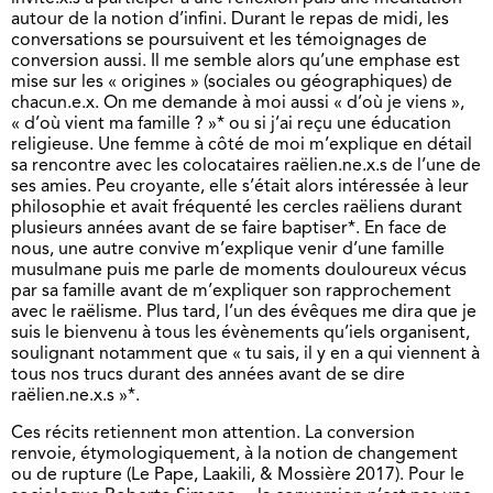
autour de la notion d’infini. Durant le repas de midi, les
conversations se poursuivent et les témoignages de
conversion aussi. Il me semble alors qu’une emphase est
mise sur les « origines » (sociales ou géographiques) de
chacun.e.x. On me demande à moi aussi « d’où je viens »,
« d’où vient ma famille ? »* ou si j’ai reçu une éducation
religieuse. Une femme à côté de moi m’explique en détail
sa rencontre avec les colocataires raëlien.ne.x.s de l’une de
ses amies. Peu croyante, elle s’était alors intéressée à leur
philosophie et avait fréquenté les cercles raëliens durant
plusieurs années avant de se faire baptiser*. En face de
nous, une autre convive m’explique venir d’une famille
musulmane puis me parle de moments douloureux vécus
par sa famille avant de m’expliquer son rapprochement
avec le raëlisme. Plus tard, l’un des évêques me dira que je
suis le bienvenu à tous les évènements qu’iels organisent,
soulignant notamment que « tu sais, il y en a qui viennent à
tous nos trucs durant des années avant de se dire
raëlien.ne.x.s »*.
Ces récits retiennent mon attention. La conversion
renvoie, étymologiquement, à la notion de changement
ou de rupture (Le Pape, Laakili, & Mossière 2017). Pour le