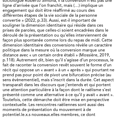
sociologue Roberto Simona, « la conversion n’est pas une
ligne d’arrivée que l’on franchit, mais (…) implique un
engagement qui doit être réaffirmé au cours des
différentes étapes de la vie sociale de la personne
convertie » (2022, p.33). Aussi, est-il important de
souligner la dimension identitaire qui réside dans ces
prises de paroles, que celles-ci soient encadrées dans le
déroulé de la présentation ou qu’elles interviennent de
façon plus spontanée comme lors du repas de midi. Cette
dimension identitaire des conversions révèle un caractère
politique dans la mesure où la conversion marque une
distance avec « un certain ordre établi » (Mossière, 2019,
p.118). Autrement dit, bien qu’il s’agisse d’un processus, le
fait de raconter la conversion revêt souvent le forme d’un
récit qui oppose un « avant » à un « après » qui pourtant ne
prend pas pour point de pivot une bifurcation précise (au
sens évènementiel), mais s’inscrit dans la durée. Cet aspect
transparaît dans les discours que j’entends et qui portent
une attention particulière à la façon dont le raëlisme s’est
présenté comme une alternative à ce qu’il y avait « avant ».
Toutefois, cette démarche doit être mise en perspective
contextuelle. Les rencontres raëliennes sont aussi des
moments de présentation du mouvement à de
potentiel.le.x.s nouveaux.elles membres, ce dont