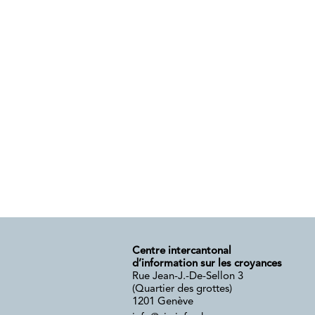
Centre intercantonal
d’information sur les croyances
Rue Jean-J.-De-Sellon 3
(Quartier des grottes)
1201 Genève