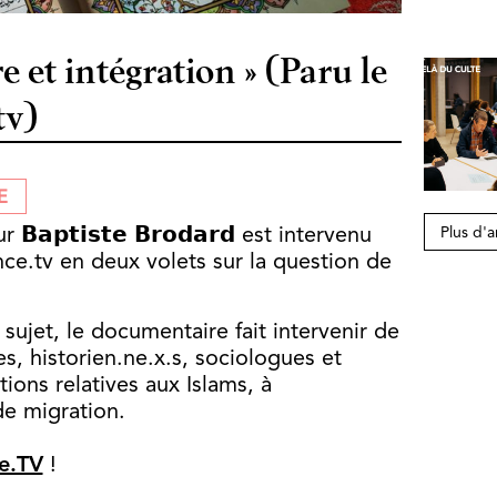
re et intégration » (Paru le
tv)
E
Plus d'a
𝗮𝗽𝘁𝗶𝘀𝘁𝗲 𝗕𝗿𝗼𝗱𝗮𝗿𝗱 est intervenu
ce.tv en deux volets sur la question de
sujet, le documentaire fait intervenir de
s, historien.ne.x.s, sociologues et
ions relatives aux Islams, à
de migration.
e.TV
!