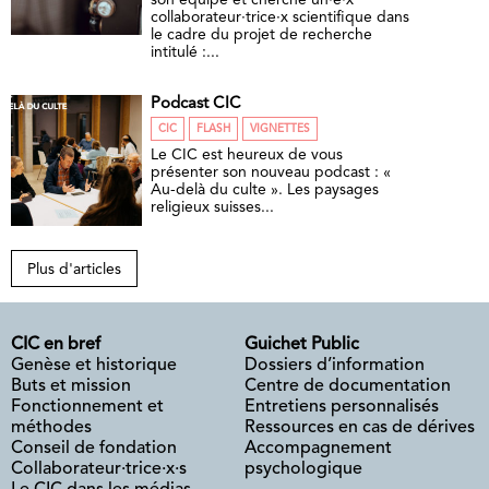
son équipe et cherche un·e·x
collaborateur·trice·x scientifique dans
le cadre du projet de recherche
intitulé :...
Podcast CIC
CIC
FLASH
VIGNETTES
Le CIC est heureux de vous
présenter son nouveau podcast : «
Au-delà du culte ». Les paysages
religieux suisses...
Plus d'articles
CIC en bref
Guichet Public
Genèse et historique
Dossiers d’information
Buts et mission
Centre de documentation
Fonctionnement et
Entretiens personnalisés
méthodes
Ressources en cas de dérives
Conseil de fondation
Accompagnement
Collaborateur·trice·x·s
psychologique