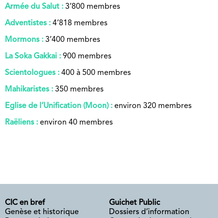
Armée du Salut :
3’800 membres
Adventistes :
4’818 membres
Mormons :
3’400 membres
La Soka Gakkai :
900 membres
Scientologues :
400 à 500 membres
Mahikaristes :
350 membres
Eglise de l’Unification (Moon) :
environ 320 membres
Raëliens :
environ 40 membres
CIC en bref
Guichet Public
Genèse et historique
Dossiers d’information