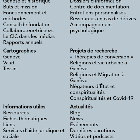
Genèse et historique
Dossiers d’information
Buts et mission
Centre de documentation
Fonctionnement et
Entretiens personnalisés
méthodes
Ressources en cas de dérives
Conseil de fondation
Accompagnement
Collaborateur·trice·x·s
psychologique
Le CIC dans les médias
Rapports annuels
Cartographies
Projets de recherche
Genève
« Thérapies de conversion »
Vaud
Religions et vie urbaine à
Tessin
Genève
Religions et Migration à
Genève
Négateurs d’État et
conspiritualités
Conspiritualités et Covid-19
Informations utiles
Actualités
Ressources
Blog
Fiches thématiques
News
Liens
Événements
Services d’aide juridique et
Dernières parutions
sociale
Vidéos et podcasts