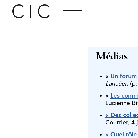
Médias
«
Un forum p
Lancéen
(p
«
Les commu
Lucienne Bi
« Des colle
Courrier, 4 
« Quel rôle