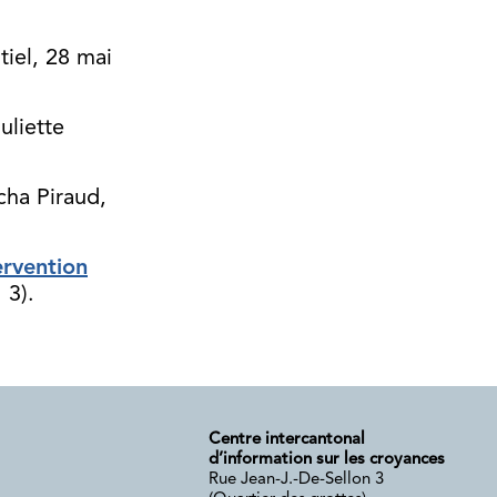
tiel, 28 mai
uliette
cha Piraud,
ervention
 3).
Centre intercantonal
d’information sur les croyances
Rue Jean-J.-De-Sellon 3