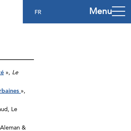
Menu
FR
té
»,
Le
urbaines
»,
aud, Le
a Aleman &