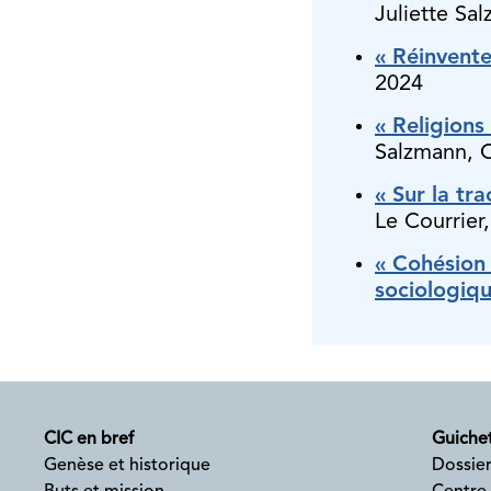
Juliette Sa
« Réinvente
2024
« Religions
Salzmann, C
« Sur la tra
Le Courrier
« Cohésion 
sociologiqu
CIC en bref
Guichet
Genèse et historique
Dossier