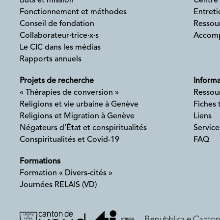
Buts et mission
Centre
Fonctionnement et méthodes
Entreti
Conseil de fondation
Ressour
Collaborateur·trice·x·s
Accomp
Le CIC dans les médias
Rapports annuels
Projets de recherche
Informa
« Thérapies de conversion »
Ressou
Religions et vie urbaine à Genève
Fiches
Religions et Migration à Genève
Liens
Négateurs d’État et conspiritualités
Service
Conspiritualités et Covid-19
FAQ
Formations
Formation « Divers-cités »
Journées RELAIS (VD)