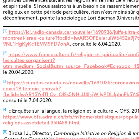
grandes différences suivant les régions en termes de « recr
et spirituelle. Si nous assistons à un besoin de rassemblem
religieux en cette période particulière, rien n’est moins sûr q
déconfinement, pointe la sociologue Lori Baeman (Universit
[1]
https://ici.radio-canada.ca/nouvelle/1690936/juifs-ultra
montreal-israel-culture?fbclid=IwAR3OFEelaruiW64S2e9j
9NL1HgKyKc1EVMSPD7onA
, consulté le 6.04.2020.
[2]
https://www.franceculture.fr/religion-et-spiritualite/co
les-cultes-sorganisent?
utm_medium=Social&utm_source=Facebook#Echobox=15
le 20.04.2020.
[3]
https://ici.radio-canada.ca/nouvelle/1691035/coronavirus
covid19-temoin-jehovah?
fbclid=IwAR15YeIThOz_OISs5NHsU4IkjWlIyPDLJphnFk5Y4
consulté le 7.04.2020.
[4]
« Enquête sur la langue, la religion et la culture », OFS, 20
https://www.bfs.admin.ch/bfs/fr/home/statistiques/popula
religions.assetdetail.350458.html
.
[5]
Birdsall J., Director,
Cambridge Initiative on Religion & Int