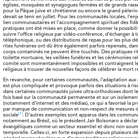
églises, mosquées et synagogues fermées et de grands ras
pour la Pâque juive et chrétienne ou encore le grand pèleri
devait se tenir en juillet. Pour les communautés locales, l’en
lien communautaires et l’accompagnement spirituel des fidè
pratiques ont été mises en place, comme donner la possibili
suivre l’office religieux par vidéo-conférence, d’échanger à t
téléphonique, ou des distributions de repas pour les plus dém
rites funéraires ont dû être également parfois repensés, dan
corps contaminés ne peuvent être touchés. Des pratiques ritu
toilette mortuaire, les veillées funèbres et les cérémonies re
comité sont momentanément impossibles et contraignent l
religieux à trouver de nouvelles façons de célébrer la mort 
En revanche, pour certaines communautés, l’adaptation aux n
est plus compliquée et provoque parfois des situations à ris
dans certaines communautés juives ultra-orthodoxes dont le
fois basé sur la communauté permanente et sur un isolemen
(notamment d’internet et des médias), ce qui a favorisé la p
par manque de communication et non-respect de mesures de
[1]
sociale
. D’autres exemples sont apparus dans les commun
notamment au Brésil, où le président Jair Bolsonaro a déclaré
évangéliques comme un secteur essentiel et donc non soum
temporelle. Celles-ci, en forte expansion depuis plusieurs d