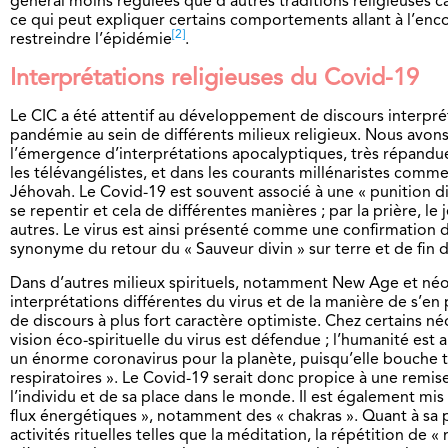
général moins régulées que d’autres traditions religieuses c
ce qui peut expliquer certains comportements allant à l’enc
[2]
restreindre l’épidémie
.
Interprétations religieuses du Covid-19
Le CIC a été attentif au développement de discours interprét
pandémie au sein de différents milieux religieux. Nous avon
l’émergence d’interprétations apocalyptiques, très répandue
les télévangélistes, et dans les courants millénaristes comm
Jéhovah. Le Covid-19 est souvent associé à une « punition div
se repentir et cela de différentes manières ; par la prière, le
autres. Le virus est ainsi présenté comme une confirmation d
synonyme du retour du « Sauveur divin » sur terre et de fin
Dans d’autres milieux spirituels, notamment New Age et né
interprétations différentes du virus et de la manière de s’en 
de discours à plus fort caractère optimiste. Chez certains 
vision éco-spirituelle du virus est défendue ; l’humanité es
un énorme coronavirus pour la planète, puisqu’elle bouche t
respiratoires ». Le Covid-19 serait donc propice à une remis
l’individu et de sa place dans le monde. Il est également mis
flux énergétiques », notamment des « chakras ». Quant à sa 
activités rituelles telles que la méditation, la répétition de «