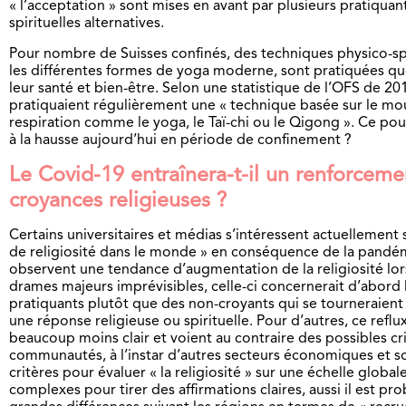
« l’acceptation » sont mises en avant par plusieurs pratiquan
spirituelles alternatives.
Pour nombre de Suisses confinés, des techniques physico-spir
les différentes formes de yoga moderne, sont pratiquées q
leur santé et bien-être. Selon une statistique de l’OFS de 20
pratiquaient régulièrement une « technique basée sur le m
respiration comme le yoga, le Taï-chi ou le Qigong ». Ce pou
à la hausse aujourd’hui en période de confinement ?
Le Covid-19 entraînera-t-il un renforceme
croyances religieuses ?
Certains universitaires et médias s’intéressent actuellement 
de religiosité dans le monde » en conséquence de la pandé
observent une tendance d’augmentation de la religiosité l
drames majeurs imprévisibles, celle-ci concernerait d’abord l
pratiquants plutôt que des non-croyants qui se tourneraien
une réponse religieuse ou spirituelle. Pour d’autres, ce reflux
beaucoup moins clair et voient au contraire des possibles cr
communautés, à l’instar d’autres secteurs économiques et so
critères pour évaluer « la religiosité » sur une échelle globa
complexes pour tirer des affirmations claires, aussi il est pro