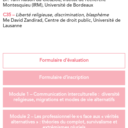
Dr. Yann Raison du Cleuziou, Institut de recherche
Montesquieu (IRM), Université de Bordeaux
C35 –
Liberté religieuse, discrimination, blasphème
Me David Zandirad, Centre de droit public, Université de
Lausanne
Formulaire d’évaluation
Formulaire d’inscription
Module 1 – Communication interculturelle : diversité
religieuse, migrations et modes de vie alternatifs
Module 2 – Les professionnel·le·x·s face aux « vérités
alternatives » : théories du complot, survivalisme et
extrémismes pluriels