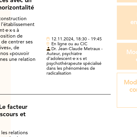
ces avec un
horizontalité
construction
en
l’établissement
t·e·x·s à
osition de
12.11.2024, 18:30 - 19:45
r de centrer ses
En ligne ou au CIC
rives», de
Dr. Jean-Claude Metraux -
Mod
r nos «pouvoir
Auteur, psychiatre
d’adolescent·e·x·s et
eunes une relation
psychothérapeute spécialisé
dans les phénomènes de
radicalisation
Modu
co
Le facteur
iscours et
les relations