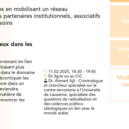
es en mobilisant un réseau
 partenaires institutionnels, associatifs
en
soins
gieux dans les
Mod
ervenant en lien
 basant plus
11.02.2025, 18:30 - 19:45
s dans le domaine
En ligne ou au CIC
Modu
écortiquer les
Dr. Ahmed Ajil - Criminologue
uvre dans un
co
et chercheur spécialisé sur le
reviendra
contre-terrorisme à l’Université
matière de
de Lausanne, spécialiste des
questions de radicalisation et
́montrer les
des violences politico-
idéologiques en lien avec le
monde arabe