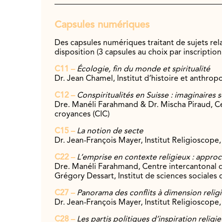
Capsules numériques
Des capsules numériques traitant de sujets rel
disposition (3 capsules au choix par inscription
C11 –
Écologie, fin du monde et spiritualité
Dr. Jean Chamel, Institut d’histoire et
anthropo
C12 –
Conspiritualités en Suisse : imaginaires 
Dre. Manéli Farahmand & Dr. Mischa Piraud, Ce
croyances (CIC)
C15 –
La notion de secte
Dr. Jean-François Mayer, Institut Re
ligioscope,
C22 –
L’emprise en contexte religieux : approch
Dre. Manéli Farahmand, Centre intercantonal d’
Grégory Dessart, Institut de sciences sociales 
C27 –
Panorama des conflits à dimension relig
Dr. Jean-François Mayer, Institut Re
ligioscope,
C28 –
Les partis politiques d’inspiration religi