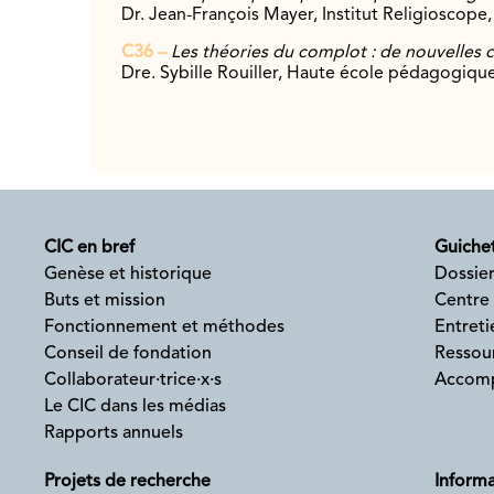
Dr. Jean-François Mayer, Institut Re
ligioscope,
C36 –
Les théories du complot : de nouvelles 
Dre. Sybille Rouiller, Haute école pédagogiqu
CIC en bref
Guichet
Genèse et historique
Dossier
Buts et mission
Centre
Fonctionnement et méthodes
Entreti
Conseil de fondation
Ressour
Collaborateur·trice·x·s
Accomp
Le CIC dans les médias
Rapports annuels
Projets de recherche
Informa