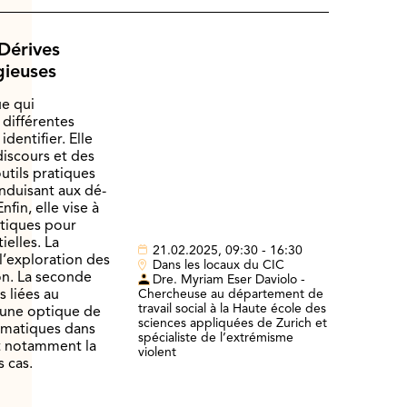
Dérives
igieuses
ue qui
différentes
dentifier. Elle
iscours et des
utils pratiques
duisant aux dé-
nfin, elle vise à
atiques pour
ielles. La
21.02.2025, 09:30 - 16:30
 l’exploration des
Dans les locaux du CIC
on. La seconde
Dre. Myriam Eser Daviolo -
 liées au
Chercheuse au département de
travail social à la Haute école des
 une optique de
sciences appliquées de Zurich et
ématiques dans
spécialiste de l’extrémisme
nt notamment la
violent
 cas.