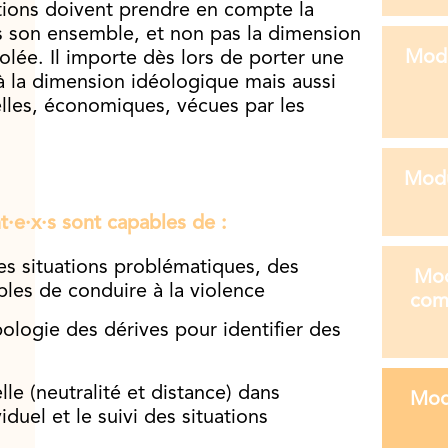
ations doivent prendre en compte la
s son ensemble, et non pas la dimension
Modu
solée. Il importe dès lors de porter une
à la dimension idéologique mais aussi
nelles, économiques, vécues par les
Modu
nt·e·x·s sont capables de :
es situations problématiques, des
Modu
ibles de conduire à la violence
comp
pologie des dérives pour identifier des
e (neutralité et distance) dans
Modu
duel et le suivi des situations