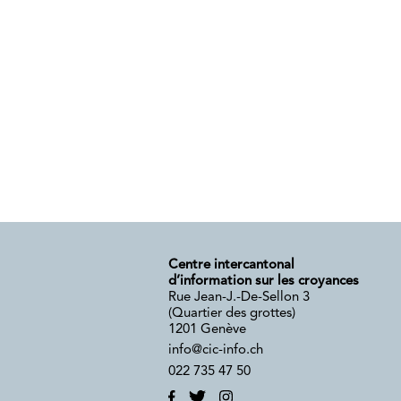
Centre intercantonal
d’information sur les croyances
Rue Jean-J.-De-Sellon 3
(Quartier des grottes)
1201 Genève
info@cic-info.ch
022 735 47 50