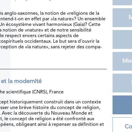
́s anglo-saxonnes, la notion de «religions de la
M
’entend-t-on en effet par «la nature»? Un ensemble
 Un écosystème vivant harmonieux (Gaïa)? Cette
a notion de «nature» et de notre sensibilité
 le respect envers certains aspects de
ospirituels occidentaux. Le but sera d’ouvrir la
erception de «la nature», sans rejeter des compa-
Mod
 et la modernité
he scientifique (CNRS), France
cept historiquement construit dans un contexte
ser une brève histoire du concept de religion,
e. Avec la découverte du Nouveau Monde et
t, le concept de religion a été confronté aux
́ens, obligeant ainsi à repenser sa définition et
Co