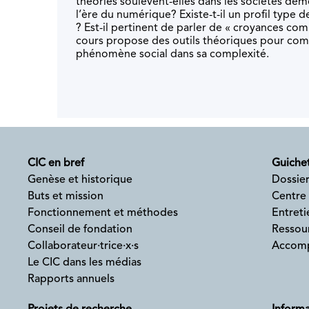
théories soulèvent-elles dans les sociétés dé
l’ère du numérique? Existe-t-il un profil type 
? Est-il pertinent de parler de « croyances com
cours propose des outils théoriques pour co
phénomène social dans sa complexité.
CIC en bref
Guichet
Genèse et historique
Dossier
Buts et mission
Centre
Fonctionnement et méthodes
Entreti
Conseil de fondation
Ressour
Collaborateur·trice·x·s
Accomp
Le CIC dans les médias
Rapports annuels