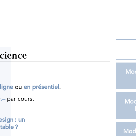
science
Mod
ligne
ou
en présentiel
.
.–
par cours.
Mod
sign : un
table ?
Modu