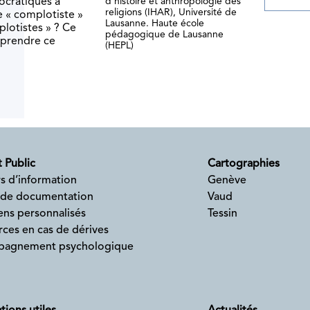
mocratiques à
d’histoire et anthropologie des
religions (IHAR), Université de
de « complotiste »
Lausanne. Haute école
plotistes » ? Ce
pédagogique de Lausanne
mprendre ce
(HEPL)
 Public
Cartographies
s d’information
Genève
 de documentation
Vaud
ens personnalisés
Tessin
ces en cas de dérives
agnement psychologique