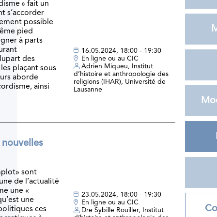
isme » fait un
nt s’accorder
lement possible
M
même pied
gner à parts
urant
16.05.2024, 18:00 - 19:30
lupart des
En ligne ou au CIC
Adrien Miqueu, Institut
 les plaçant sous
d’histoire et anthropologie des
cours aborde
religions (IHAR), Université de
ordisme, ainsi
Lausanne
Mod
 nouvelles
mplot» sont
ne de l’actualité
mme une «
23.05.2024, 18:00 - 19:30
qu’est une
En ligne ou au CIC
Co
politiques ces
Dre Sybille Rouiller, Institut